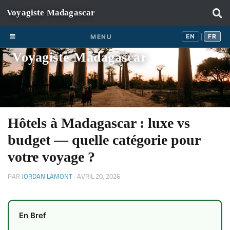
Skip to content
EN
FR
EN
FR
MENU
|
Voyagiste Madagascar
Hôtels à Madagascar : luxe vs
budget — quelle catégorie pour
votre voyage ?
PAR
JORDAN LAMONT
·
AVRIL 20, 2026
En Bref