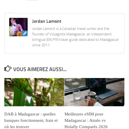
Jordan Lamont
Jordan Lamont is a Canadian travel writer and the
founder of Voyagiste Madagascar, an independent
bilingual (EN/FR) travel guide dedicated to Madagascar
since 2011.
VOUS AIMEREZ AUSSI...
DAB à Madagascar : quelles
Meilleures eSIM pour
banques fonctionnent, frais et
Madagascar : Airalo vs
où les trouver
Holafly Comparés 2026