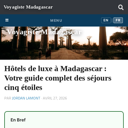
Skip to content
EN
FR
EN
FR
MENU
|
Voyagiste Madagascar
Hôtels de luxe à Madagascar :
Votre guide complet des séjours
cinq étoiles
PAR
JORDAN LAMONT
·
AVRIL 27, 2026
En Bref