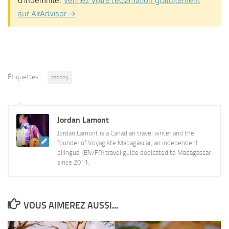
d’indemnité.
Vérifiez votre réclamation gratuitement
sur AirAdvisor →
Étiquettes :
money
Jordan Lamont
Jordan Lamont is a Canadian travel writer and the
founder of Voyagiste Madagascar, an independent
bilingual (EN/FR) travel guide dedicated to Madagascar
since 2011.
VOUS AIMEREZ AUSSI...