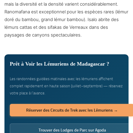
mais la diversité et la densité varient considérablement.
Ranomafana est exceptionnel pour les espèces rares (lémur
doré du bambou, grand lémur bambou). Isalo abrite des
lémurs cattas et des sifakas de Verreaux dans des
paysages de canyons spectaculaires.
Prêt à Voir les Lémuriens de Madagascar ?
Les randonnées guidées matinales avec les lémuriens affichent
complet rapidement en haute saison (juillet–septembre) — réservez
votre place à l’avance.
Réserver des Circuits de Trek avec les Lémuriens →
Trouver des Lodges de Parc sur Agoda