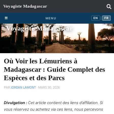
Skip to content
EN
FR
EN
FR
MENU
|
Voyagiste Madagascar
Où Voir les Lémuriens à
Madagascar : Guide Complet des
Espèces et des Parcs
PAR
JORDAN LAMONT
·
MARS 30, 2026
Divulgation :
Cet article contient des liens d’affiliation. Si
vous réservez ou achetez via ces liens, nous percevons