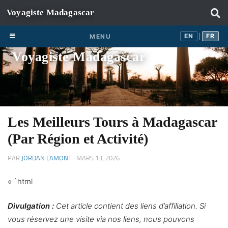
Skip to content
EN
FR
EN
FR
MENU
|
Voyagiste Madagascar
Les Meilleurs Tours à Madagascar
(Par Région et Activité)
PAR
JORDAN LAMONT
·
MARS 13, 2026
« `html
Divulgation :
Cet article contient des liens d’affiliation. Si
vous réservez une visite via nos liens, nous pouvons