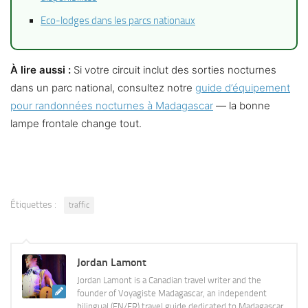
Eco-lodges dans les parcs nationaux
À lire aussi :
Si votre circuit inclut des sorties nocturnes
dans un parc national, consultez notre
guide d’équipement
pour randonnées nocturnes à Madagascar
— la bonne
lampe frontale change tout.
Étiquettes :
traffic
Jordan Lamont
Jordan Lamont is a Canadian travel writer and the
founder of Voyagiste Madagascar, an independent
bilingual (EN/FR) travel guide dedicated to Madagascar