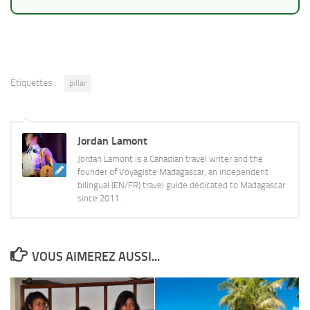
Étiquettes :
pillar
Jordan Lamont
Jordan Lamont is a Canadian travel writer and the
founder of Voyagiste Madagascar, an independent
bilingual (EN/FR) travel guide dedicated to Madagascar
since 2011.
VOUS AIMEREZ AUSSI...