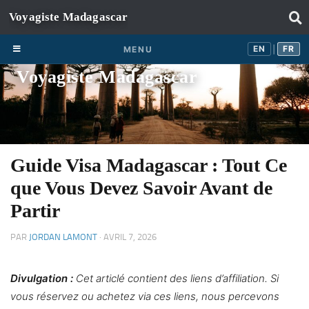
Skip to content
EN
FR
EN
FR
MENU
|
Voyagiste Madagascar
Guide Visa Madagascar : Tout Ce
que Vous Devez Savoir Avant de
Partir
PAR
JORDAN LAMONT
·
AVRIL 7, 2026
Divulgation :
Cet articlé contient des liens d’affiliation. Si
vous réservez ou achetez via ces liens, nous percevons